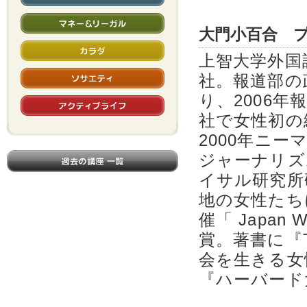
マネー＆リーガル
大門小百合 
カラダ
上智大学外国
ソサエティ
社。報道部の
り、2006年
アクティブライフ
社で女性初の
2000年ニ
過去の講座一覧
ジャーナリズ
イサル研究所
地の女性たちに
催「 Japan
賞。著書に『T
会を生きる女
『ハーバード