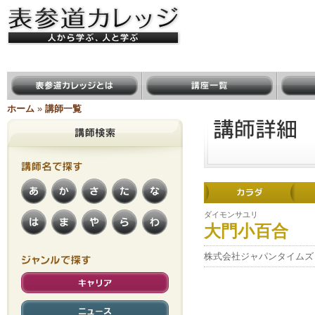
表参道カレッジ ＜人から学ぶ、人
と学ぶ＞
表参道カレッジとは
講座一覧
講師一
ホーム
»
講師一覧
講師名で
あ
か
さ
た
な
探す
は
ま
や
ら
わ
ダイモンサユリ
大門小百合
株式会社ジャパンタイムズ
ジャンルで
キャリア
さがす
ニュース