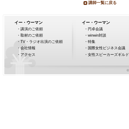
講師一覧に戻る
イー・ウーマン
イー・ウーマン
・
講演のご依頼
・
円卓会議
・
取材のご依頼
・
winwin対談
・
TV・ラジオ出演のご依頼
・
特集
・
会社情報
・
国際女性ビジネス会議
・
アクセス
・
女性スピーカーズギルド
©