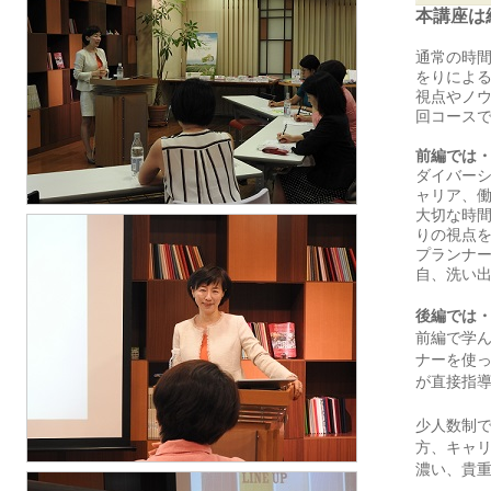
本講座は
通常の時
をりによ
視点やノウ
回コース
前編では
ダイバー
ャリア、
大切な時
りの視点
プランナ
自、洗い
後編では
前編で学
ナーを使
が直接指
少人数制
方、キャ
濃い、貴