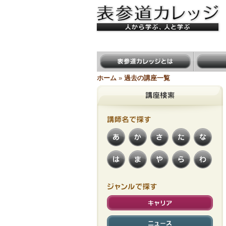
表参道カレッジ ＜人から学ぶ、人
と学ぶ＞
表参道カレッジとは
講座一覧
ホーム
»
過去の講座一覧
講師名で
あ
か
さ
た
な
探す
は
ま
や
ら
わ
ジャンルで
キャリア
さがす
ニュース