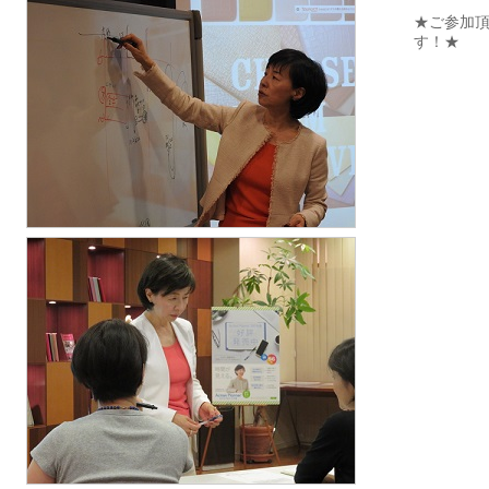
★
ご参加
す！★