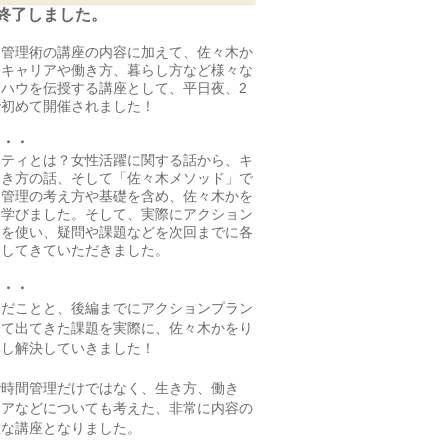
終了しました。
間管理術の講座の内容に加えて、佐々木か
るキャリアや働き方、暮らし方など様々な
ハウを伝授する講座として、平日夜、2
で初めて開催されました！
・・・
シティとは？女性活躍に関する話から、キ
働き方の話、そして「佐々木メソッド」で
間管理の考え方や基礎を含め、佐々木かを
を学びました。そして、実際にアクション
ーを使い、疑問や課題などを次回までに各
出してきていただきました。
・・・
んだことと、後編までにアクションプラン
って出てきた課題を実際に、佐々木かをり
導し解決していきました！
で時間管理だけではなく、生き方、働き
リアなどについても考えた、非常に内容の
重な講座となりました。