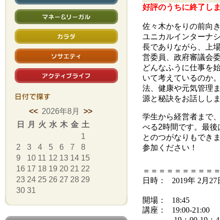
好評のうちに終了し
マネー＆リーガル
佐々木かをりの前向
カラダ
ユニカルインターナシ
長でありながら、上
ソサエティ
営委員、政府審議会
どんなふうに仕事を
アクティブライフ
いて考えてい
るのか
法、健康や元気管理
日付で
源と秘訣をお話しし
探す
<<
2026年8月
>>
学生から経営者まで
日
月
火
水
木
金
土
べる2時間です。最後
1
とのつがなりもでき
2
3
4
5
6
7
8
参加ください！
9
10
11
12
13
14
15
16
17
18
19
20
21
22
＝＝＝＝＝＝＝＝＝
23
24
25
26
27
28
29
日時： 2019年 2月2
30
31
開場： 18:45
講座： 19:00-21:00
19：00-19：4