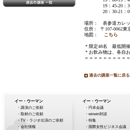
過去の講座一覧
19：45-20：3
20：30-21：0
場所： 表参道カレ
住所 : 〒
107-0062
東京
地図：
こちら
＊限定48名 最低開催
＊お飲み物は、各自
＝＝＝＝＝＝＝＝＝
過去の講座一覧に戻る
イー・ウーマン
イー・ウーマン
・
講演のご依頼
・
円卓会議
・
取材のご依頼
・
winwin対談
・
TV・ラジオ出演のご依頼
・
特集
・
会社情報
・
国際女性ビジネス会議