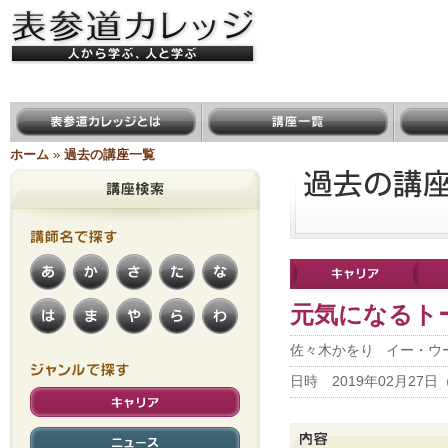
表参道カレッジ ＜人から学ぶ、人
と学ぶ＞
表参道カレッジとは
講座一覧
講師一
ホーム
»
過去の講座一覧
講師名で
あ
か
さ
た
な
探す
は
ま
や
ら
わ
元気になるト
佐々木かをり イー・ウ
ジャンルで
日時 2019年02月27日（水
キャリア
さがす
ニュース